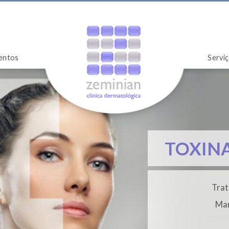
entos
Servi
TOXINA
Trat
Mar