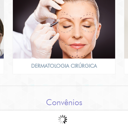
INITIVA
ULSADA
NADO
DERMATOLOGIA CIRÚRGICA
Convênios